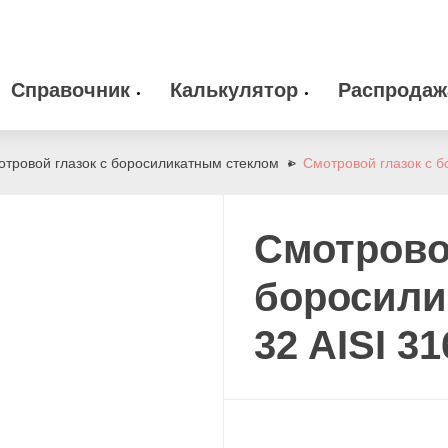
Справочник
Калькулятор
Распродаж
 оборудование
Камлоки
zakaz@arma-stal
отровой глазок с боросиликатным стеклом
Смотровой глазок с б
info@arma-stal.
 клапана
Опоры
Смотрово
Сварочные материалы
боросили
32 AISI 31