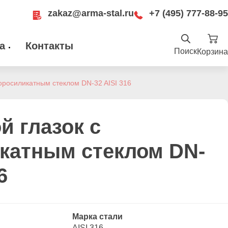
zakaz@arma-stal.ru
+7 (495) 777-88-95
а
Контакты
Поиск
Корзина
Найти
.ru
оросиликатным стеклом DN-32 AISI 316
ru
Москва, Рязанский проспект, д. 8А, стр
14, помещение 1Б/15
й глазок с
катным стеклом DN-
6
Марка стали
AISI 316