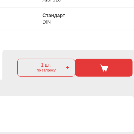
Стандарт
DIN
1
шт.
-
+
по запросу