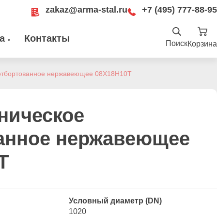
zakaz@arma-stal.ru
+7 (495) 777-88-95
а
Контакты
Поиск
Корзина
Найти
.ru
отбортованное нержавеющее 08Х18Н10Т
ru
Москва, Рязанский проспект, д. 8А, стр
14, помещение 1Б/15
ническое
анное нержавеющее
Т
Условный диаметр (DN)
1020