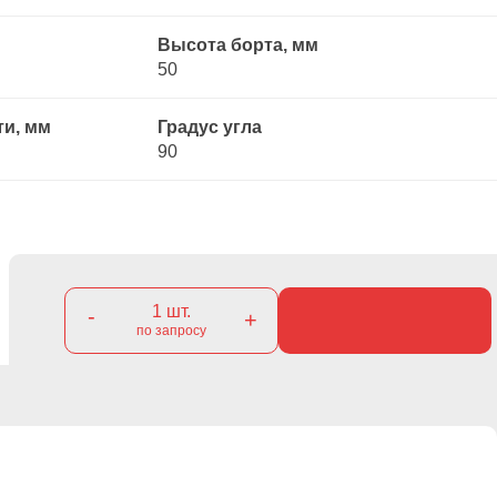
Высота борта, мм
50
ти, мм
Градус угла
90
1
шт.
-
+
по запросу