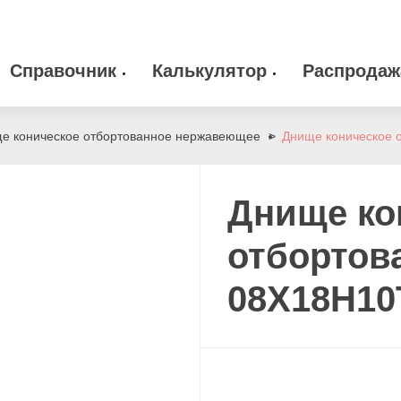
Справочник
Калькулятор
Распродаж
 оборудование
Камлоки
zakaz@arma-stal
е коническое отбортованное нержавеющее
Днище коническое 
info@arma-stal.
 клапана
Опоры
Днище ко
Сварочные материалы
отбортов
08Х18Н10