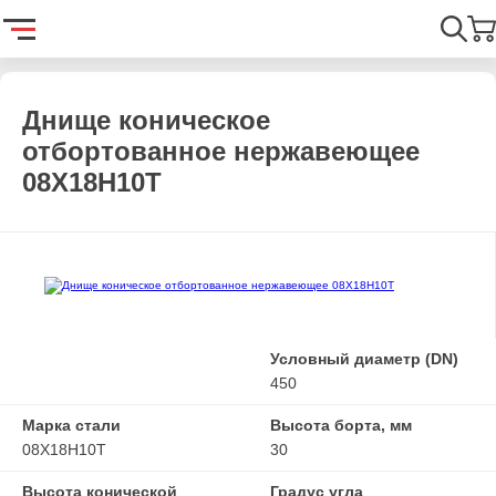
Главная
Каталог
Емкостное оборудование
Днища
Днищ
Найти
Днище коническое
отбортованное нержавеющее
08Х18Н10Т
Условный диаметр (DN)
450
Марка стали
Высота борта, мм
08Х18Н10Т
30
Высота конической
Градус угла