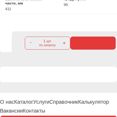
части, мм
90
411
1
шт.
-
+
по запросу
О нас
Каталог
Услуги
Справочник
Калькулятор
Вакансии
Контакты