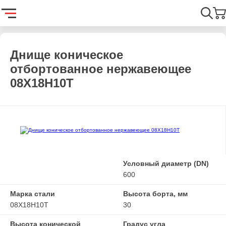
Главная
Каталог
Емкостное оборудование
Днища
Днищ
Найти
Днище коническое
отбортованное нержавеющее
08Х18Н10Т
Условный диаметр (DN)
600
Марка стали
Высота борта, мм
08Х18Н10Т
30
Высота конической
Градус угла