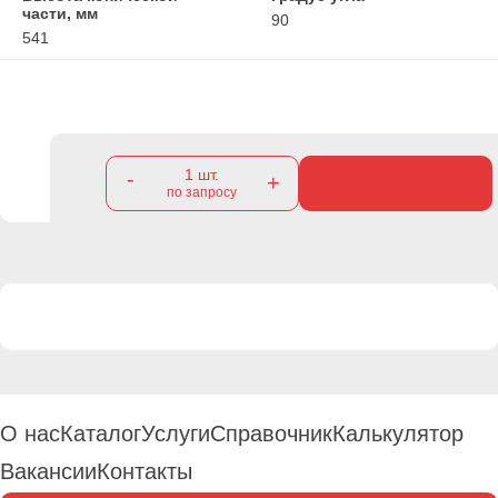
части, мм
90
541
1
шт.
-
+
по запросу
О нас
Каталог
Услуги
Справочник
Калькулятор
Вакансии
Контакты