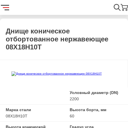
Главная
Каталог
Емкостное оборудование
Днища
Днищ
Найти
Днище коническое
отбортованное нержавеющее
08Х18Н10Т
Условный диаметр (DN)
2200
Марка стали
Высота борта, мм
08Х18Н10Т
60
Высота конической
Градус угла