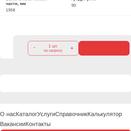
части, мм
90
1958
1
шт.
-
+
по запросу
О нас
Каталог
Услуги
Справочник
Калькулятор
Вакансии
Контакты