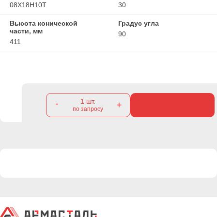
08Х18Н10Т
30
Высота конической
Градус угла
части, мм
90
411
1
шт.
-
+
по запросу