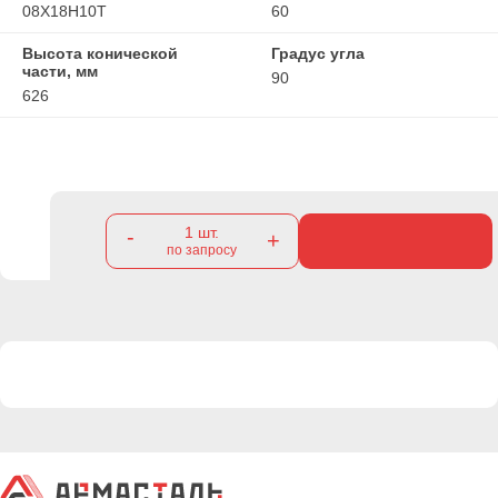
08Х18Н10Т
60
Высота конической
Градус угла
части, мм
90
626
1
шт.
-
+
по запросу