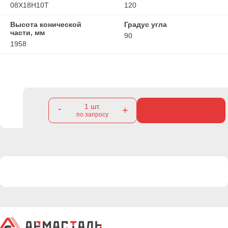
08Х18Н10Т
120
Высота конической
Градус угла
части, мм
90
1958
1
шт.
-
+
по запросу