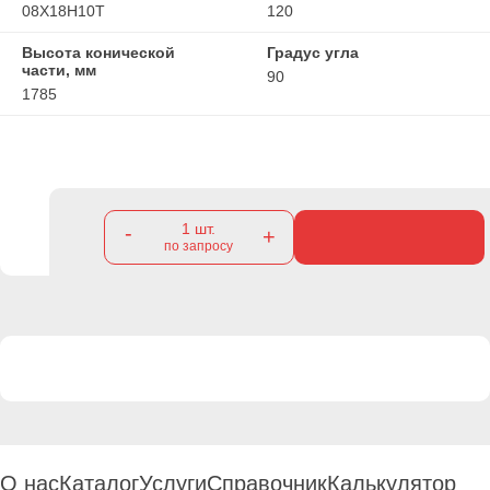
08Х18Н10Т
120
Высота конической
Градус угла
части, мм
90
1785
1
шт.
-
+
по запросу
О нас
Каталог
Услуги
Справочник
Калькулятор