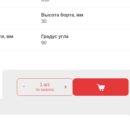
Высота борта, мм
30
ти, мм
Градус угла
90
1
шт.
-
+
по запросу