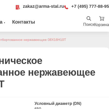
zakaz@arma-stal.ru
+7 (495) 777-88-95
а
Контакты
Поиск
Корзина
Найти
.ru
отбортованное нержавеющее 08Х18Н10Т
ru
Москва, Рязанский проспект, д. 8А, стр
14, помещение 1Б/15
ническое
анное нержавеющее
Т
Условный диаметр (DN)
650