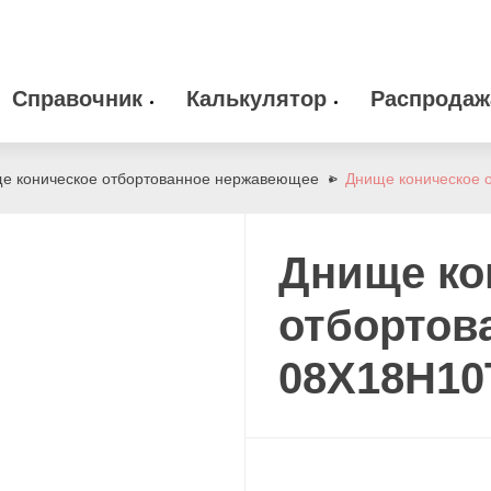
Справочник
Калькулятор
Распродаж
 оборудование
Камлоки
zakaz@arma-stal
е коническое отбортованное нержавеющее
Днище коническое 
info@arma-stal.
 клапана
Опоры
Днище ко
Сварочные материалы
отбортов
08Х18Н10