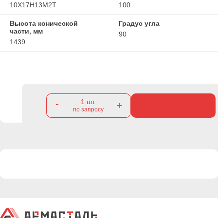
10Х17Н13М2Т
100
Высота конической
Градус угла
части, мм
90
1439
1
шт.
-
+
по запросу