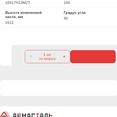
10Х17Н13М2Т
100
Высота конической
Градус угла
части, мм
90
1612
1
шт.
-
+
по запросу