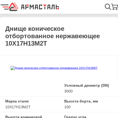
Главная
Каталог
Емкостное оборудование
Днища
Днищ
Найти
Днище коническое
отбортованное нержавеющее
10Х17Н13М2Т
Условный диаметр (DN)
3000
Марка стали
Высота борта, мм
10Х17Н13М2Т
100
Высота конической
Градус угла