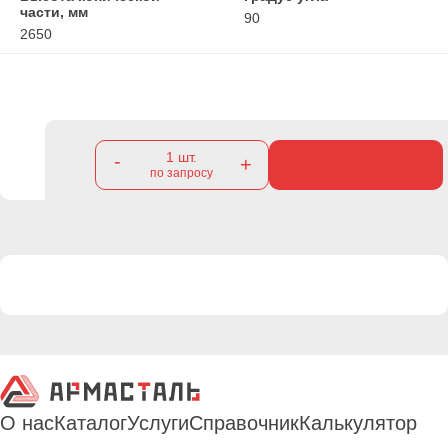
части, мм
90
2650
1
шт.
-
+
по запросу
О нас
Каталог
Услуги
Справочник
Калькулятор