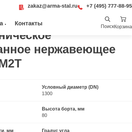
zakaz@arma-stal.ru
+7 (495) 777-88-95
 отбортованное нержавеющее 10Х17Н13М2Т
а
Контакты
Поиск
Корзина
ническое
Найти
.ru
анное нержавеющее
ru
Москва, Рязанский проспект, д. 8А, стр
14, помещение 1Б/15
3М2Т
Условный диаметр (DN)
1300
Высота борта, мм
80
ти, мм
Градус угла