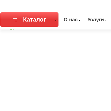
Главная
Каталог
Емкостное оборудование
Днища
Днищ
Каталог
О нас
Услуги
Соединительная арматура
Емкостное
Трубы
Фильтры и
Запорная арматура
Метизы