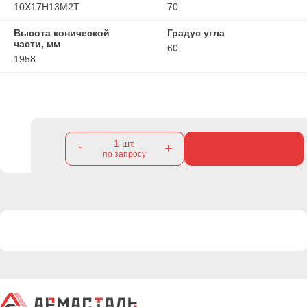
10Х17Н13М2Т
70
Высота конической
Градус угла
части, мм
60
1958
1
шт.
-
+
по запросу