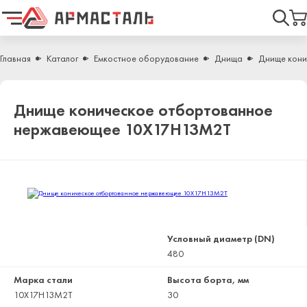
Найти
Главная
Каталог
Емкостное оборудование
Днища
Днище кони
Днище коническое отбортованное
нержавеющее 10Х17Н13М2Т
Условный диаметр (DN)
480
Марка стали
Высота борта, мм
10Х17Н13М2Т
30