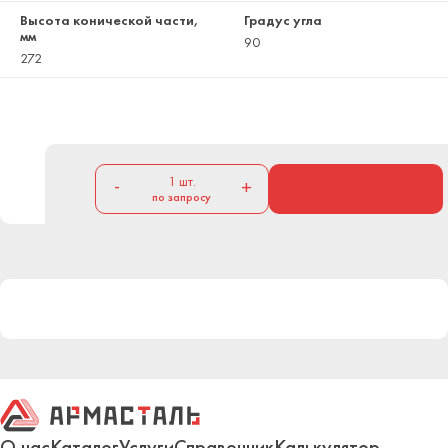
Высота конической части,
Градус угла
мм
90
272
1
шт.
-
+
по запросу
О нас
Каталог
Услуги
Справочник
Калькулятор