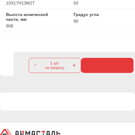
10Х17Н13М2Т
50
Высота конической
Градус угла
части, мм
90
908
1
шт.
-
+
по запросу