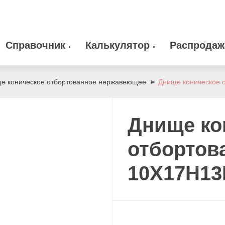
Справочник
Калькулятор
Распродаж
 оборудование
Камлоки
zakaz@arma-stal
е коническое отбортованное нержавеющее
Днище коническое
info@arma-stal.
 клапана
Опоры
Днище ко
Сварочные материалы
отбортов
10Х17Н1