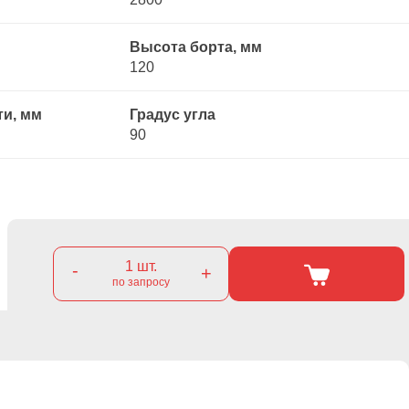
Высота борта, мм
120
ти, мм
Градус угла
90
1
шт.
-
+
по запросу