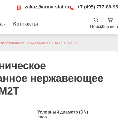
zakaz@arma-stal.ru
+7 (495) 777-88-95
а
Контакты
Поиск
Корзина
Найти
.ru
 отбортованное нержавеющее 10Х17Н13М2Т
ru
Москва, Рязанский проспект, д. 8А, стр
14, помещение 1Б/15
ническое
анное нержавеющее
3М2Т
Условный диаметр (DN)
2800