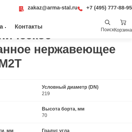
zakaz@arma-stal.ru
+7 (495) 777-88-95
 отбортованное нержавеющее 10Х17Н13М2Т
а
Контакты
Поиск
Корзина
ническое
Найти
анное нержавеющее
.ru
ru
Москва, Рязанский проспект, д. 8А, стр
3М2Т
14, помещение 1Б/15
Условный диаметр (DN)
219
Высота борта, мм
70
ти, мм
Градус угла