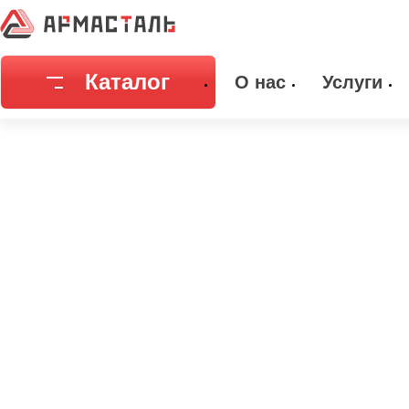
Главная
Каталог
Емкостное оборудование
Днища
Днищ
Каталог
О нас
Услуги
Соединительная арматура
Емкостное
Трубы
Фильтры и
Запорная арматура
Метизы