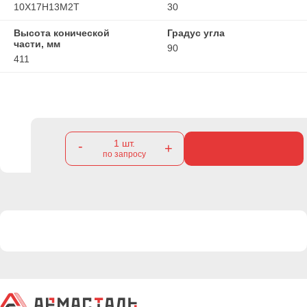
10Х17Н13М2Т
30
Высота конической
Градус угла
части, мм
90
411
1
шт.
-
+
по запросу