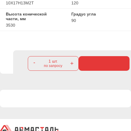
10Х17Н13М2Т
120
Высота конической
Градус угла
части, мм
90
3530
1
шт.
-
+
по запросу