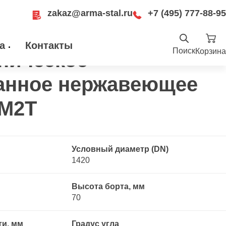
zakaz@arma-stal.ru
+7 (495) 777-88-95
 отбортованное нержавеющее 10Х17Н13М2Т
а
Контакты
Поиск
Корзина
ническое
Найти
анное нержавеющее
.ru
ru
Москва, Рязанский проспект, д. 8А, стр
3М2Т
14, помещение 1Б/15
Условный диаметр (DN)
1420
Высота борта, мм
70
ти, мм
Градус угла