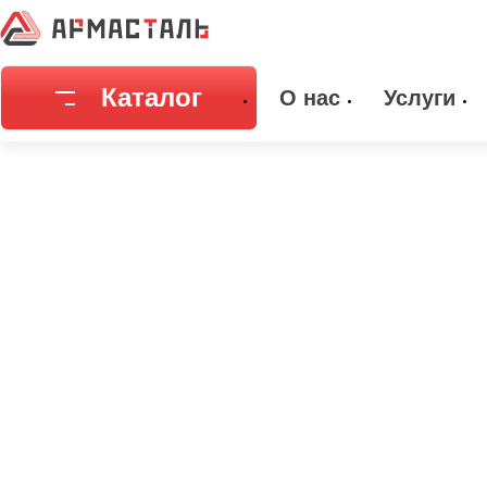
Главная
Каталог
Емкостное оборудование
Днища
Днищ
Каталог
О нас
Услуги
Соединительная арматура
Емкостное
Трубы
Фильтры и
Запорная арматура
Метизы