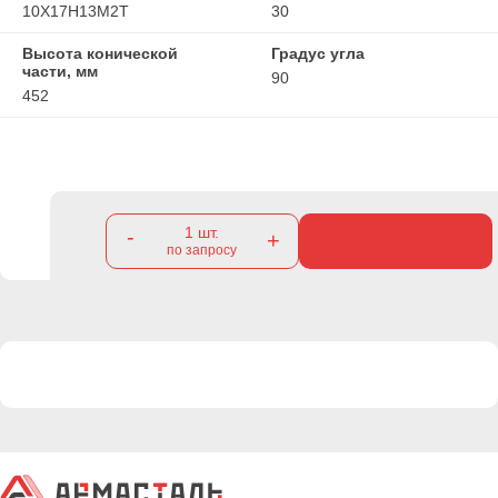
10Х17Н13М2Т
30
Высота конической
Градус угла
части, мм
90
452
1
шт.
-
+
по запросу