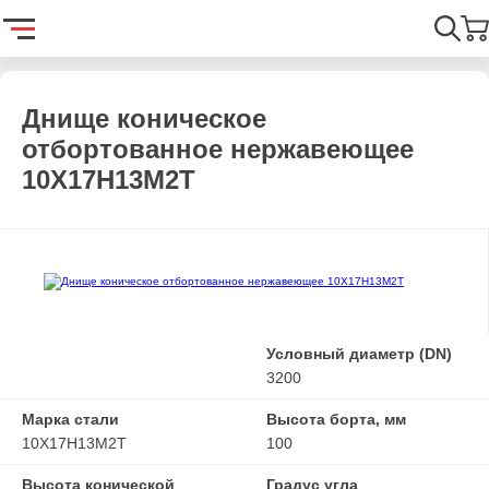
Главная
Каталог
Емкостное оборудование
Днища
Днищ
Найти
Днище коническое
отбортованное нержавеющее
10Х17Н13М2Т
Условный диаметр (DN)
3200
Марка стали
Высота борта, мм
10Х17Н13М2Т
100
Высота конической
Градус угла