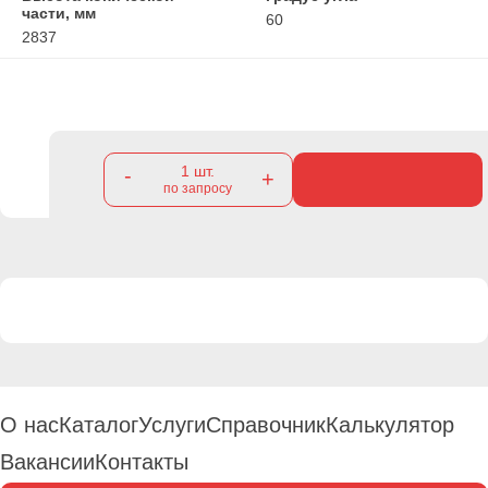
части, мм
60
2837
1
шт.
-
+
по запросу
О нас
Каталог
Услуги
Справочник
Калькулятор
Вакансии
Контакты