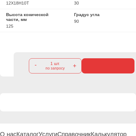
12Х18Н10Т
30
Высота конической
Градус угла
части, мм
90
125
1
шт.
-
+
по запросу
О нас
Каталог
Услуги
Справочник
Калькулятор