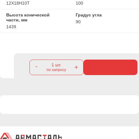
12Х18Н10Т
100
Высота конической
Градус угла
части, мм
90
1439
1
шт.
-
+
по запросу