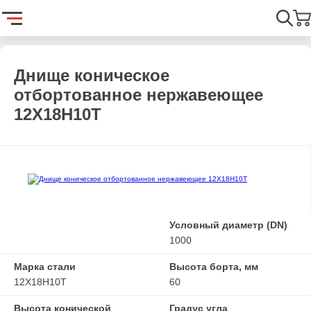
Главная
Каталог
Емкостное оборудование
Днища
Днищ
Найти
Днище коническое
отбортованное нержавеющее
12Х18Н10Т
Условный диаметр (DN)
1000
Марка стали
Высота борта, мм
12Х18Н10Т
60
Высота конической
Градус угла