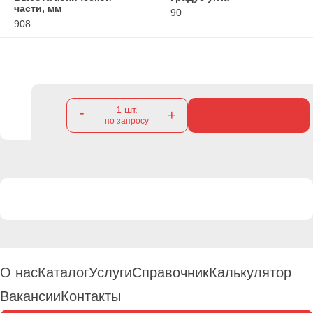
части, мм
90
908
1
шт.
-
+
по запросу
О нас
Каталог
Услуги
Справочник
Калькулятор
Вакансии
Контакты