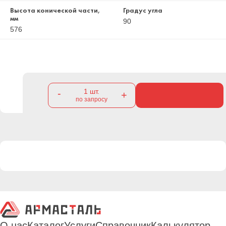
Высота конической части,
Градус угла
мм
90
576
1
шт.
-
+
по запросу
О нас
Каталог
Услуги
Справочник
Калькулятор