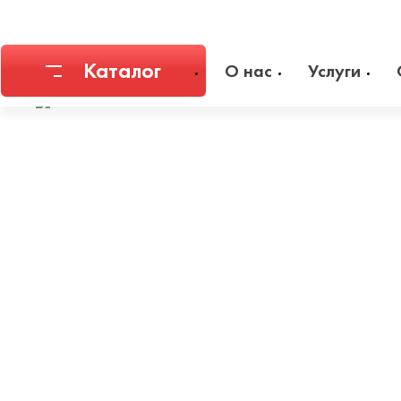
Главная
Каталог
Емкостное оборудование
Днища
Днищ
Каталог
О нас
Услуги
Соединительная арматура
Емкостное
Трубы
Фильтры и
Запорная арматура
Метизы