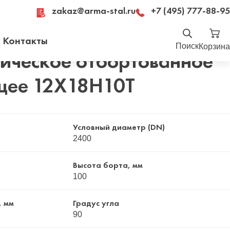
zakaz@arma-stal.ru
+7 (495) 777-88-95
отбортованное нержавеющее 12Х18Н10Т
Контакты
Поиск
Корзина
ическое отбортованное
Найти
щее 12Х18Н10Т
Москва, Рязанский проспект, д. 8А, стр 14,
помещение 1Б/15
Условный диаметр (DN)
2400
Высота борта, мм
100
, мм
Градус угла
90