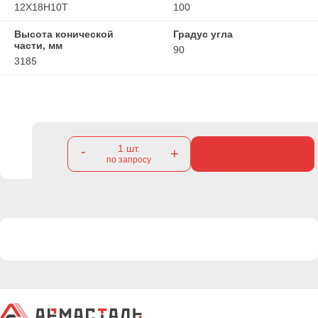
12Х18Н10Т
100
Высота конической
Градус угла
части, мм
90
3185
1
шт.
-
+
по запросу