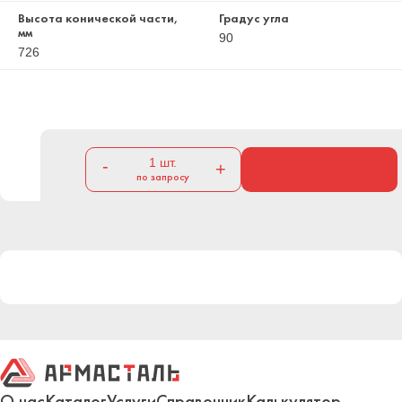
Высота конической части,
Градус угла
мм
90
726
1
шт.
-
+
по запросу
О нас
Каталог
Услуги
Справочник
Калькулятор