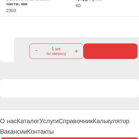
части, мм
60
2303
1
шт.
-
+
по запросу
О нас
Каталог
Услуги
Справочник
Калькулятор
Вакансии
Контакты