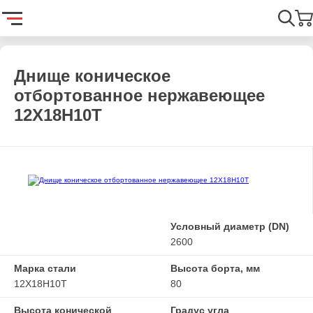
Главная
Каталог
Емкостное оборудование
Днища
Днищ
Найти
Днище коническое
отбортованное нержавеющее
12Х18Н10Т
Условный диаметр (DN)
2600
Марка стали
Высота борта, мм
12Х18Н10Т
80
Высота конической
Градус угла