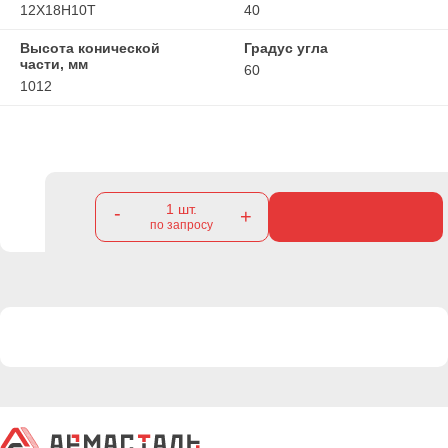
12Х18Н10Т
40
Высота конической
Градус угла
части, мм
60
1012
1
шт.
-
+
по запросу