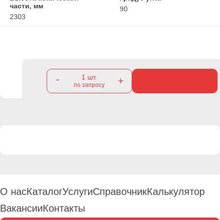
части, мм
90
2303
1
шт.
-
+
по запросу
О нас
Каталог
Услуги
Справочник
Калькулятор
Вакансии
Контакты