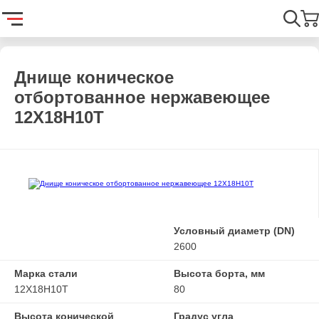
Главная
Каталог
Емкостное оборудование
Днища
Днищ
Найти
Днище коническое
отбортованное нержавеющее
12Х18Н10Т
Условный диаметр (DN)
2600
Марка стали
Высота борта, мм
12Х18Н10Т
80
Высота конической
Градус угла