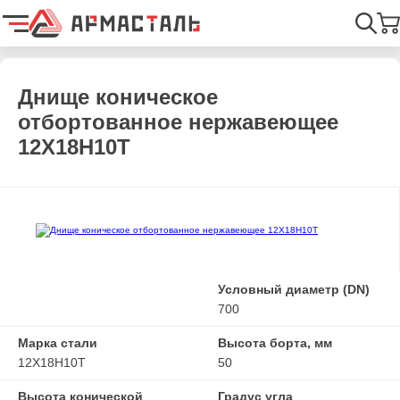
Главная
Каталог
Емкостное оборудование
Днища
Днищ
Найти
Днище коническое
отбортованное нержавеющее
12Х18Н10Т
Условный диаметр (DN)
700
Марка стали
Высота борта, мм
12Х18Н10Т
50
Высота конической
Градус угла