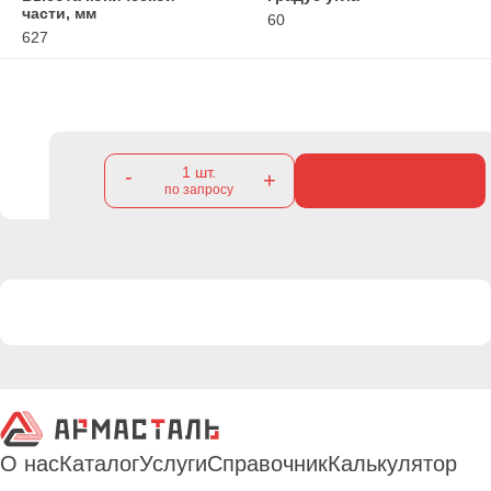
части, мм
60
627
1
шт.
-
+
по запросу
О нас
Каталог
Услуги
Справочник
Калькулятор