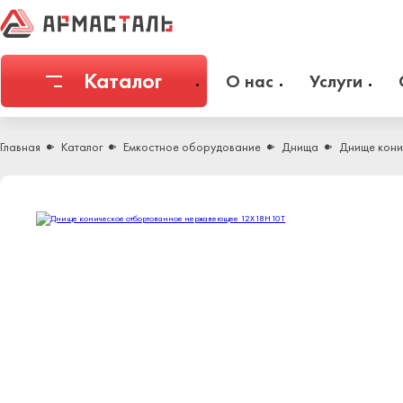
Каталог
О нас
Услуги
Соединительная арматура
Емкостное 
Главная
Каталог
Емкостное оборудование
Днища
Днище кони
Трубы
Фильтры и 
Запорная арматура
Метизы