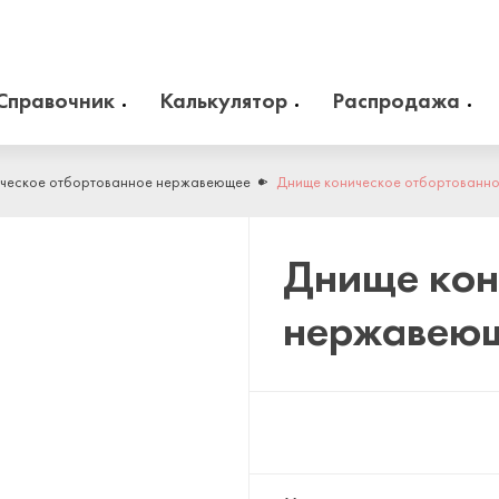
Справочник
Калькулятор
Распродажа
оборудование
Камлоки
zakaz@arma-stal.ru
ческое отбортованное нержавеющее
Днище коническое отбортованн
info@arma-stal.ru
клапана
Опоры
Днище кон
Сварочные материалы
нержавею