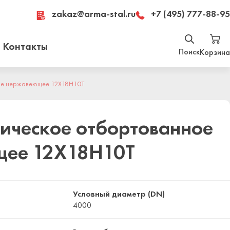
zakaz@arma-stal.ru
+7 (495) 777-88-95
Контакты
Поиск
Корзина
Найти
ое нержавеющее 12Х18Н10Т
Москва, Рязанский проспект, д. 8А, стр 14,
помещение 1Б/15
ическое отбортованное
щее 12Х18Н10Т
Условный диаметр (DN)
4000