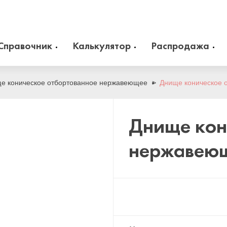
Справочник
Калькулятор
Распродажа
 оборудование
Камлоки
zakaz@arma-stal.ru
е коническое отбортованное нержавеющее
Днище коническое 
info@arma-stal.ru
 клапана
Опоры
Днище кон
Сварочные материалы
нержавею