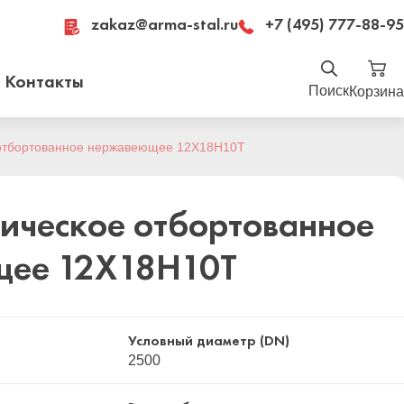
zakaz@arma-stal.ru
+7 (495) 777-88-95
Контакты
Поиск
Корзина
Найти
отбортованное нержавеющее 12Х18Н10Т
Москва, Рязанский проспект, д. 8А, стр 14,
помещение 1Б/15
ическое отбортованное
щее 12Х18Н10Т
Условный диаметр (DN)
2500