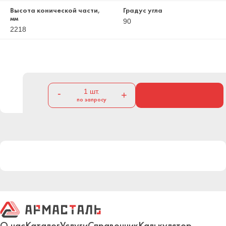
Высота конической части,
Градус угла
мм
90
2218
1
шт.
-
+
по запросу
О нас
Каталог
Услуги
Справочник
Калькулятор