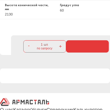
Высота конической части,
Градус угла
мм
60
2130
1
шт.
-
+
по запросу
О нас
Каталог
Услуги
Справочник
Калькулятор