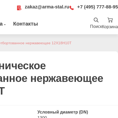
zakaz@arma-stal.ru
+7 (495) 777-88-95
а
Контакты
Поиск
Корзина
Найти
.ru
отбортованное нержавеющее 12Х18Н10Т
ru
Москва, Рязанский проспект, д. 8А, стр
14, помещение 1Б/15
ническое
анное нержавеющее
Т
Условный диаметр (DN)
1300