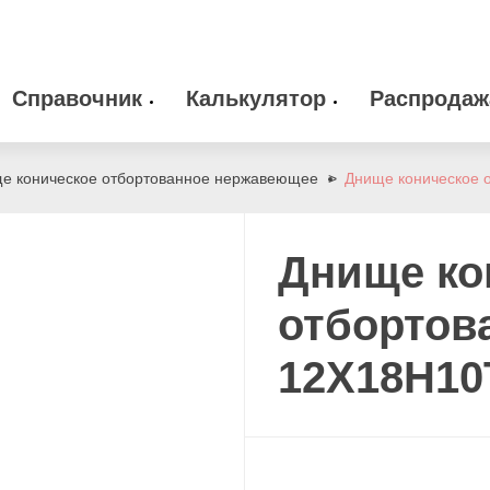
Справочник
Калькулятор
Распродаж
 оборудование
Камлоки
zakaz@arma-stal
е коническое отбортованное нержавеющее
Днище коническое 
info@arma-stal.
 клапана
Опоры
Днище ко
Сварочные материалы
отбортов
12Х18Н10