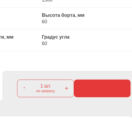
Высота борта, мм
60
ти, мм
Градус угла
60
1
шт.
-
+
по запросу