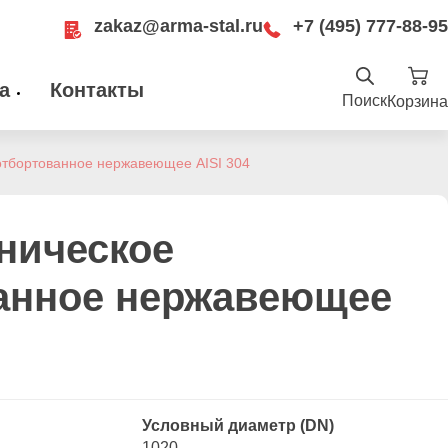
zakaz@arma-stal.ru
+7 (495) 777-88-95
а
Контакты
Поиск
Корзина
Найти
.ru
отбортованное нержавеющее AISI 304
ru
Москва, Рязанский проспект, д. 8А, стр
14, помещение 1Б/15
ническое
анное нержавеющее
Условный диаметр (DN)
1020