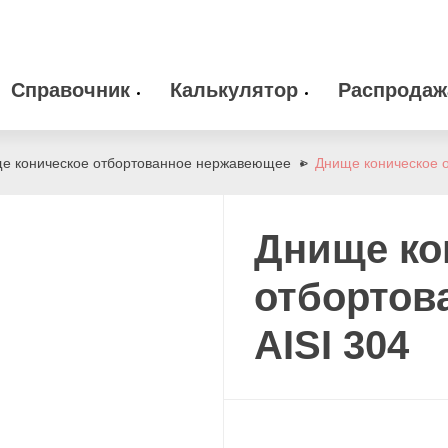
Справочник
Калькулятор
Распродаж
 оборудование
Камлоки
zakaz@arma-stal
е коническое отбортованное нержавеющее
Днище коническое 
info@arma-stal.
 клапана
Опоры
Днище ко
Сварочные материалы
отбортов
AISI 304