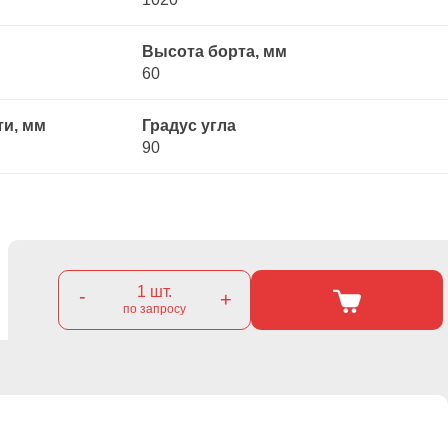
Высота борта, мм
60
ти, мм
Градус угла
90
1
шт.
-
+
по запросу