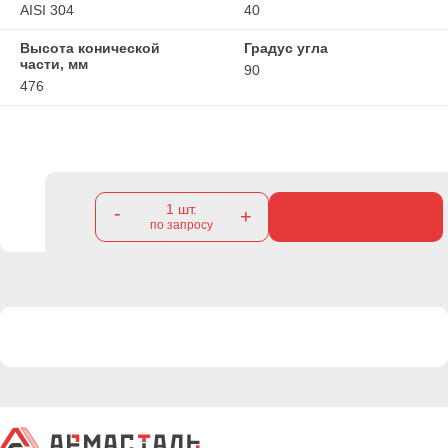
AISI 304
40
Высота конической
Градус угла
части, мм
90
476
1
шт.
-
+
по запросу