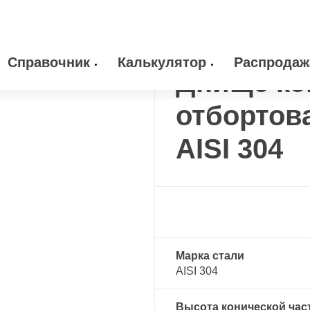
е коническое отбортованное нержавеющее
Днище коническое 
Справочник
Калькулятор
Распродаж
Днище ко
 оборудование
Камлоки
отбортов
zakaz@arma-stal
info@arma-stal.
 клапана
Опоры
AISI 304
Сварочные материалы
Марка стали
AISI 304
Высота конической час