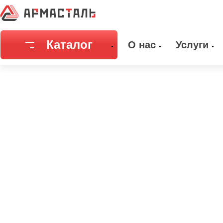
Главная
Каталог
Емкостное оборудование
Днища
Днищ
Каталог
О нас
Услуги
Соединительная арматура
Емкостное
Трубы
Фильтры и
Запорная арматура
Метизы