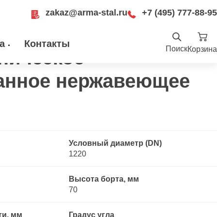
zakaz@arma-stal.ru
+7 (495) 777-88-95
отбортованное нержавеющее AISI 304
а
Контакты
Поиск
Корзина
ническое
Найти
анное нержавеющее
.ru
ru
Москва, Рязанский проспект, д. 8А, стр
14, помещение 1Б/15
Условный диаметр (DN)
1220
Высота борта, мм
70
ти, мм
Градус угла