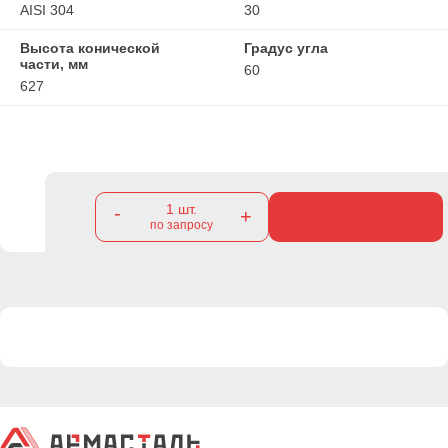
AISI 304
30
Высота конической
Градус угла
части, мм
60
627
1
шт.
-
+
по запросу