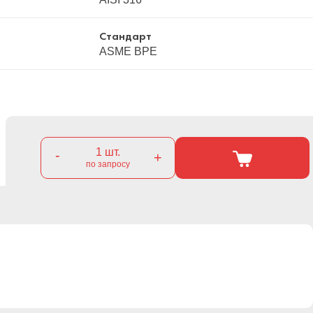
Стандарт
ASME BPE
1
шт.
-
+
по запросу