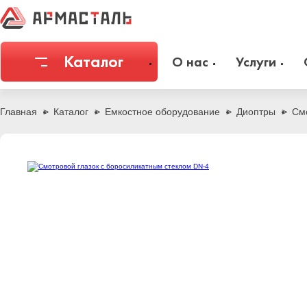
Каталог
О нас
Услуги
Соединительная арматура
Емкостное
Главная
Каталог
Емкостное оборудование
Диоптры
См
Трубы
Фильтры и
Запорная арматура
Метизы