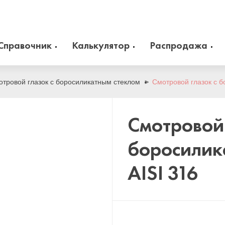
Справочник
Калькулятор
Распродажа
 оборудование
Камлоки
zakaz@arma-stal.ru
отровой глазок с боросиликатным стеклом
Смотровой глазок с б
info@arma-stal.ru
 клапана
Опоры
Смотровой 
Сварочные материалы
боросилик
AISI 316