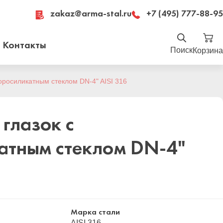
zakaz@arma-stal.ru
+7 (495) 777-88-95
Контакты
Поиск
Корзина
Найти
оросиликатным стеклом DN-4" AISI 316
Москва, Рязанский проспект, д. 8А, стр 14,
помещение 1Б/15
глазок с
атным стеклом DN-4"
Марка стали
AISI 316