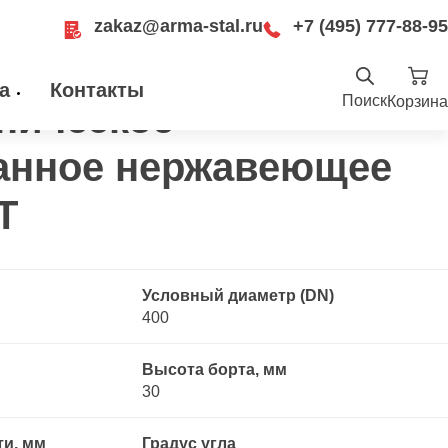
zakaz@arma-stal.ru
+7 (495) 777-88-95
отбортованное нержавеющее 08Х18Н10Т
а
Контакты
Поиск
Корзина
ническое
Найти
анное нержавеющее
.ru
ru
Москва, Рязанский проспект, д. 8А, стр
Т
14, помещение 1Б/15
Условный диаметр (DN)
400
Высота борта, мм
30
ти, мм
Градус угла