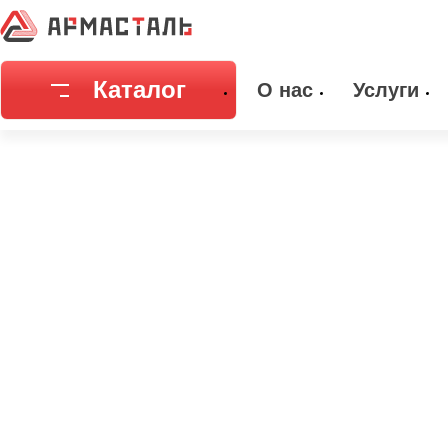
Главная
Каталог
Емкостное оборудование
Днища
Днищ
Каталог
О нас
Услуги
Соединительная арматура
Емкостное
Трубы
Фильтры и
Запорная арматура
Метизы