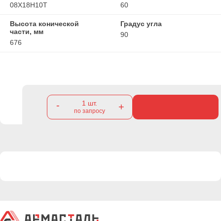
08Х18Н10Т
60
Высота конической
Градус угла
части, мм
90
676
1
шт.
-
+
по запросу