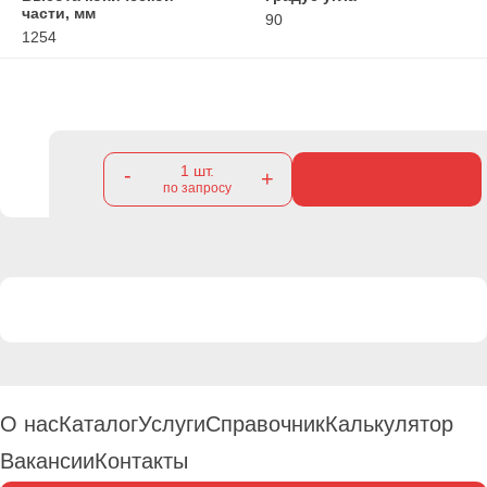
части, мм
90
1254
1
шт.
-
+
по запросу
О нас
Каталог
Услуги
Справочник
Калькулятор
Вакансии
Контакты