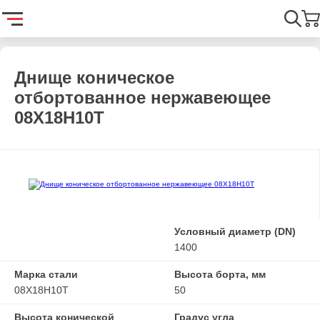
Главная
Каталог
Емкостное оборудование
Днища
Днищ
Найти
Днище коническое
отбортованное нержавеющее
08Х18Н10Т
Условный диаметр (DN)
1400
Марка стали
Высота борта, мм
08Х18Н10Т
50
Высота конической
Градус угла