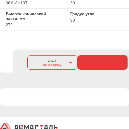
08Х18Н10Т
30
Высота конической
Градус угла
части, мм
90
272
1
шт.
-
+
по запросу