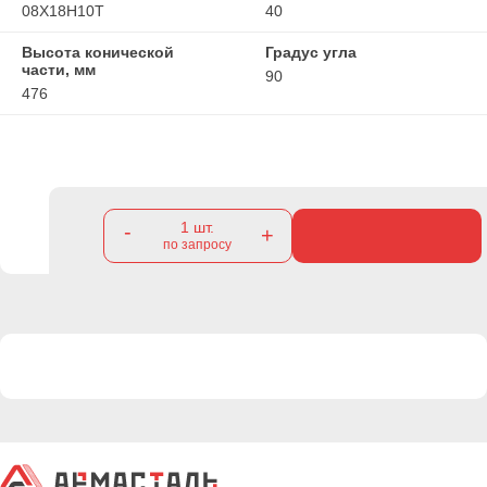
08Х18Н10Т
40
Высота конической
Градус угла
части, мм
90
476
1
шт.
-
+
по запросу